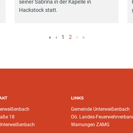
F
seiner Sabrina in der Kapelle in
Hackstock statt.
«
‹
1
2
›
»
(aktuell)
AKT
LINKS
terweißenbach
Gemeinde Unterweißenbach
raße 18
Oö. Landes-Feuerwehrverban
Unterweißenbach
Warnungen ZAMG