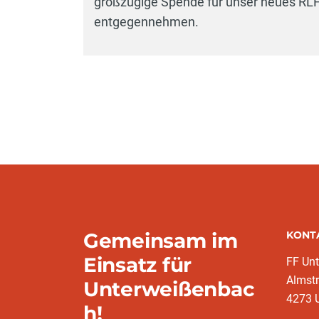
großzügige Spende für unser neues RL
entgegennehmen.
Gemeinsam im
KONT
Einsatz für
FF Un
Almst
Unterweißenbac
4273 
h!