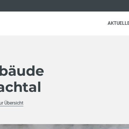
AKTUELL
ebäude
chtal
ur Übersicht