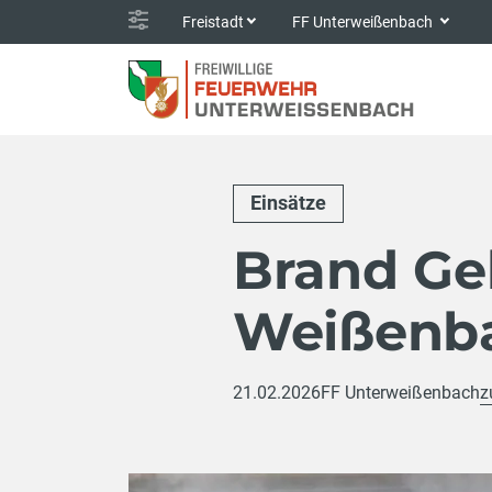
Freistadt
FF Unterweißenbach
Einsätze
Brand G
Weißenba
21.02.2026
FF Unterweißenbach
z