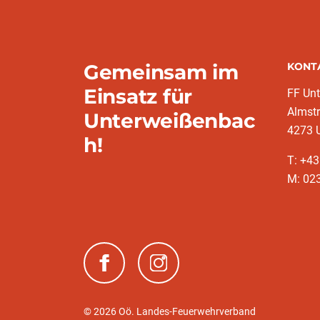
Gemeinsam im
KONT
Einsatz für
FF Un
Almst
Unterweißenbac
4273 
h!
T: +43
M: 023
(neues Fenster)
(neues Fenster)
© 2026 Oö. Landes-Feuerwehrverband