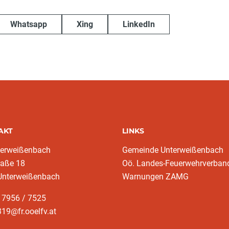
Whatsapp
Xing
LinkedIn
AKT
LINKS
terweißenbach
Gemeinde Unterweißenbach
raße 18
Oö. Landes-Feuerwehrverban
Unterweißenbach
Warnungen ZAMG
 7956 / 7525
19@fr.ooelfv.at