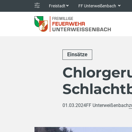
Freistadt
FF Unterweißenbach
Einsätze
Chlorger
Schlacht
01.03.2024
FF Unterweißenbach
z