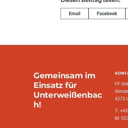
Diesen Beitrag teilen:
Email
Facebook
Gemeinsam im
KONT
Einsatz für
FF Un
Almst
Unterweißenbac
4273 
h!
T: +43
M: 023