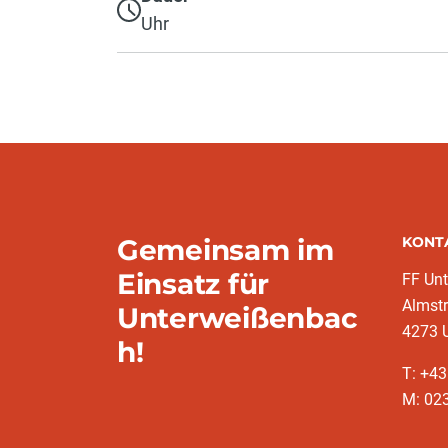
Uhr
Gemeinsam im
KONT
Einsatz für
FF Un
Almst
Unterweißenbac
4273 
h!
T: +43
M: 023