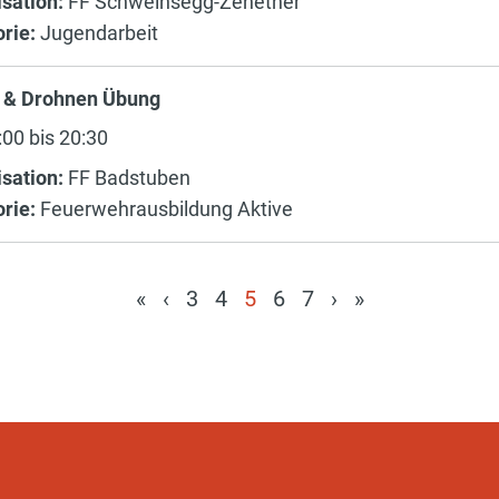
sation:
FF Schweinsegg-Zehetner
rie:
Jugendarbeit
U & Drohnen Übung
00 bis 20:30
sation:
FF Badstuben
rie:
Feuerwehrausbildung Aktive
«
‹
3
4
5
6
7
›
»
(current)